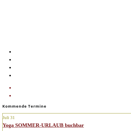
Google Kalender
iCalendar
Outlook 365
Outlook Live
«
YOGAURLAUB buchbar
YOGAURLAUB buchbar
»
Kommende Termine
Juli
31
Yoga SOMMER-URLAUB buchbar