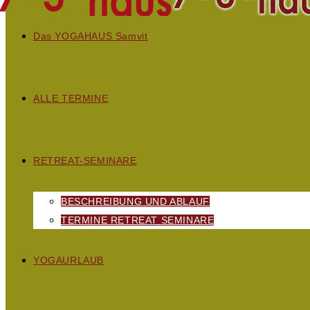
D
as
YOGAHAUS S
amvit
ALLE TERMINE
RETREAT-SEMINARE
BESCHREIBUNG UND ABLAUF
TERMINE RETREAT SEMINARE
YOGAURLAUB