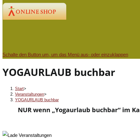
Schalte den Button um, um das Menü aus- oder einzuklappen
YOGAURLAUB buchbar
Start
>
Veranstaltungen
>
YOGAURLAUB buchbar
NUR wenn „Yogaurlaub buchbar“ im Kalen