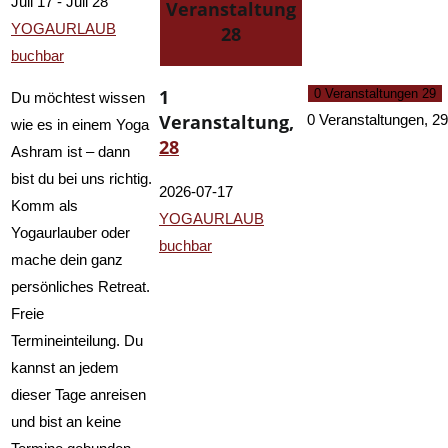
Juli 17
-
Juli 28
Veranstaltung
YOGAURLAUB
28
buchbar
1
0 Veranstaltungen
29
Du möchtest wissen
Veranstaltung,
0 Veranstaltungen,
29
wie es in einem Yoga
28
Ashram ist – dann
bist du bei uns richtig.
2026-07-17
Komm als
YOGAURLAUB
Yogaurlauber oder
buchbar
mache dein ganz
persönliches Retreat.
Freie
Termineinteilung. Du
kannst an jedem
dieser Tage anreisen
und bist an keine