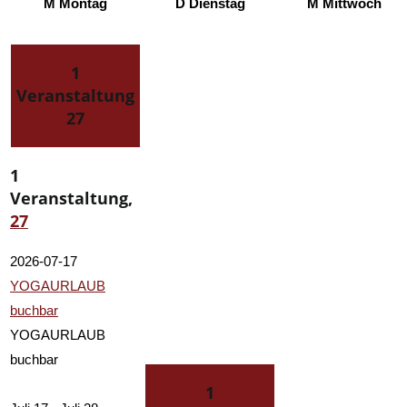
M
Montag
D
Dienstag
M
Mittwoch
1
Veranstaltung
27
1
Veranstaltung,
27
2026-07-17
YOGAURLAUB
buchbar
YOGAURLAUB
buchbar
1