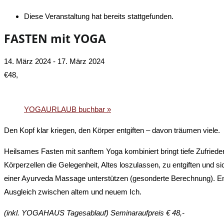
Diese Veranstaltung hat bereits stattgefunden.
FASTEN mit YOGA
14. März 2024
-
17. März 2024
€48,
«
YOGA für ANFÄNGER mit Walburga
YOGAURLAUB buchbar
»
Den Kopf klar kriegen, den Körper entgiften – davon träumen viele.
Heilsames Fasten mit sanftem Yoga kombiniert bringt tiefe Zufriede
Körperzellen die Gelegenheit, Altes loszulassen, zu entgiften und s
einer Ayurveda Massage unterstützen (gesonderte Berechnung). En
Ausgleich zwischen altem und neuem Ich.
(inkl. YOGAHAUS
Tagesablauf) Seminaraufpreis € 48,-