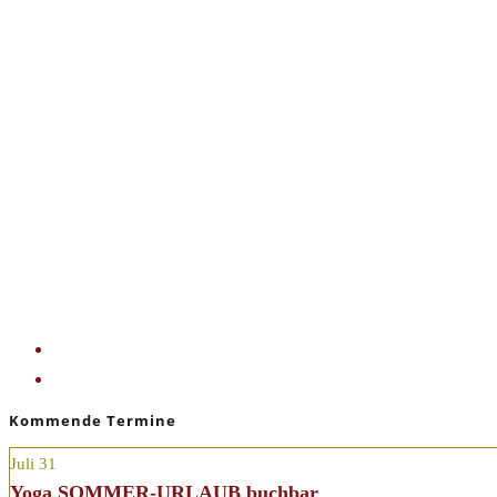
Google Kalender
iCalendar
Outlook 365
Outlook Live
«
YOGA für ANFÄNGER mit Walburga
YOGAURLAUB buchbar
»
Kommende Termine
Juli
31
Yoga SOMMER-URLAUB buchbar