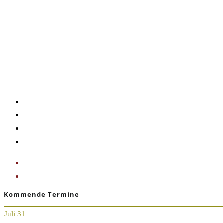
Google Kalender
iCalendar
Outlook 365
Outlook Live
«
YOGAURLAUB buchbar
YOGAURLAUB buchbar
»
Kommende Termine
Juli
31