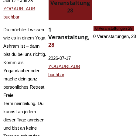
Juli 17
-
Juli 28
Veranstaltung
YOGAURLAUB
28
buchbar
1
0 Veranstaltungen
29
Du möchtest wissen
Veranstaltung,
0 Veranstaltungen,
29
wie es in einem Yoga
28
Ashram ist – dann
bist du bei uns richtig.
2026-07-17
Komm als
YOGAURLAUB
Yogaurlauber oder
buchbar
mache dein ganz
persönliches Retreat.
Freie
Termineinteilung. Du
kannst an jedem
dieser Tage anreisen
und bist an keine