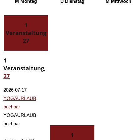
M
Montag
D
Dienstag
M
Mittwoch
1
Veranstaltung
27
1
Veranstaltung,
27
2026-07-17
YOGAURLAUB
buchbar
YOGAURLAUB
buchbar
1