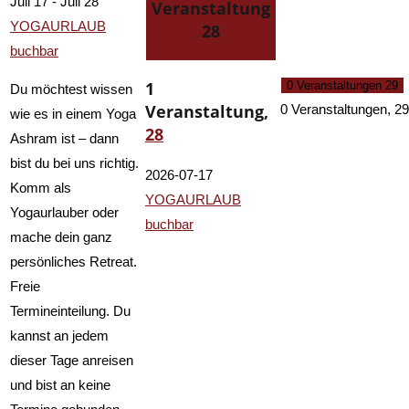
Juli 17
-
Juli 28
Veranstaltung
YOGAURLAUB
28
buchbar
1
0 Veranstaltungen
29
Du möchtest wissen
Veranstaltung,
0 Veranstaltungen,
29
wie es in einem Yoga
28
Ashram ist – dann
bist du bei uns richtig.
2026-07-17
Komm als
YOGAURLAUB
Yogaurlauber oder
buchbar
mache dein ganz
persönliches Retreat.
Freie
Termineinteilung. Du
kannst an jedem
dieser Tage anreisen
und bist an keine