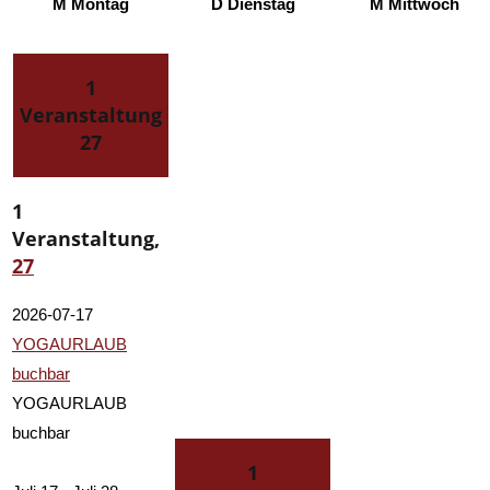
M
Montag
D
Dienstag
M
Mittwoch
1
Veranstaltung
27
1
Veranstaltung,
27
2026-07-17
YOGAURLAUB
buchbar
YOGAURLAUB
buchbar
1