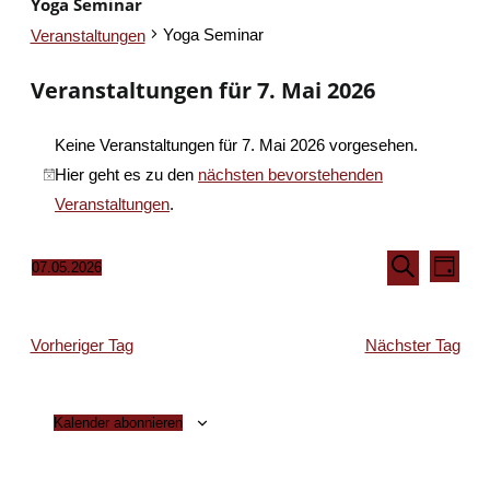
Yoga Seminar
Yoga Seminar
Veranstaltungen
Veranstaltungen für 7. Mai 2026
Keine Veranstaltungen für 7. Mai 2026 vorgesehen.
Hier geht es zu den
nächsten bevorstehenden
Hinweis
Veranstaltungen
.
Veransta
Vera
07.05.2026
Tag
Ansi
Suche
Suche
Datum
Navi
und
wählen.
Vorheriger Tag
Nächster Tag
Ansichten
Navigati
Kalender abonnieren