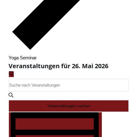
Yoga Seminar
Veranstaltungen für 26. Mai 2026
Veranstaltungen
Suche
Suche
Bitte
und
Schlüsselwort
Ansichten,
eingeben.
Veranstaltungen suchen
Navigation
Suche
Veranstaltung
nach
Ansichten-
Veranstaltungen
Navigation
Schlüsselwort.