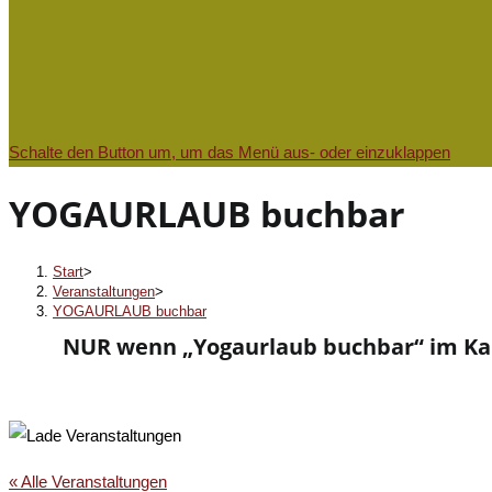
Schalte den Button um, um das Menü aus- oder einzuklappen
YOGAURLAUB buchbar
Start
>
Veranstaltungen
>
YOGAURLAUB buchbar
NUR wenn „Yogaurlaub buchbar“ im Kalen
« Alle Veranstaltungen