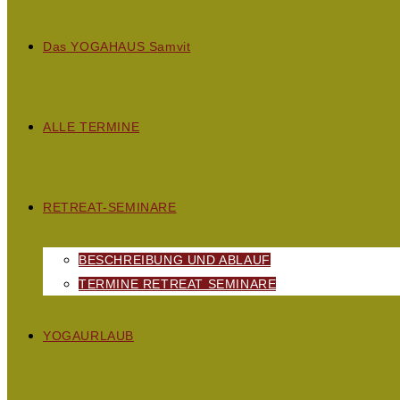
D
as
YOGAHAUS S
amvit
ALLE TERMINE
RETREAT-SEMINARE
BESCHREIBUNG UND ABLAUF
TERMINE RETREAT SEMINARE
YOGAURLAUB