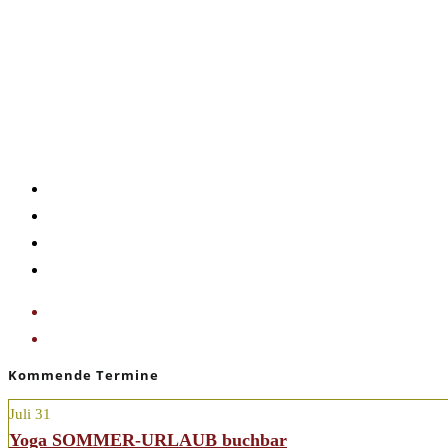
Google Kalender
iCalendar
Outlook 365
Outlook Live
«
YOGA für dein INNERES GLEICHGEWICHT
YOGAURLAUB buchbar
»
Kommende Termine
Juli
31
Yoga SOMMER-URLAUB buchbar