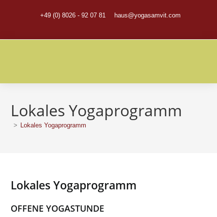
Zum
+49 (0) 8026 - 92 07 81
haus@yogasamvit.com
Inhalt
springen
Lokales Yogaprogramm
>
Lokales Yogaprogramm
Lokales Yogaprogramm
OFFENE YOGASTUNDE