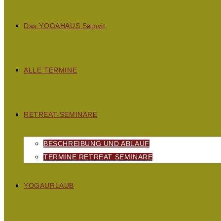
D
as
YOGAHAUS S
amvit
ALLE TERMINE
RETREAT-SEMINARE
BESCHREIBUNG UND ABLAUF
TERMINE RETREAT SEMINARE
YOGAURLAUB